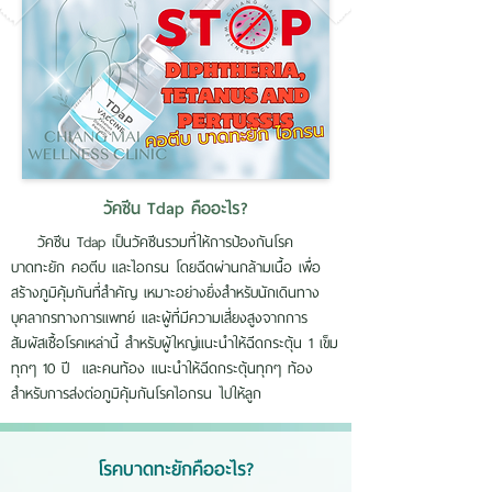
วัคซีน Tdap คืออะไร?
วัคซีน Tdap เป็นวัคซีนรวมที่ให้การป้องกันโรค
บาดทะยัก คอตีบ และไอกรน โดยฉีดผ่านกล้ามเนื้อ เพื่อ
สร้างภูมิคุ้มกันที่สำคัญ เหมาะอย่างยิ่งสำหรับนักเดินทาง
บุคลากรทางการแพทย์ และผู้ที่มีความเสี่ยงสูงจากการ
สัมผัสเชื้อโรคเหล่านี้ สำหรับผู้ใหญ่แนะนำให้ฉีดกระตุ้น 1 เข็ม
ทุกๆ 10 ปี และคนท้อง แนะนำให้ฉีดกระตุ้นทุกๆ ท้อง
สำหรับการส่งต่อภูมิคุ้มกันโรคไอกรน ไปให้ลูก
โรคบาดทะยักคืออะไร?