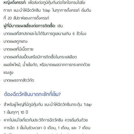
หญิงตั้งครรภ์:
เพื่อส่งต่อภูมิคุ้มกันต่อโรคไอกรนไปยัง
ทารก แนะนำให้ฉีดวัคซีน Tdap ในทุกการตั้งครรภ์ เริ่มต้น
ที่ 20 สัปดาห์ของการตั้งครรภ์
ผู้ที่มีบาดแผลเสี่ยงต่อการติดเชื้อ:
เช่น
บาดแผลที่สกปรกและไม่ได้รับการดูแลนานเกิน 6 ชั่วโมง
บาดแผลถูกแทง
บาดแผลที่มีเนื้อตาย
บาดแผลที่ปนเปื้อนหรือมีการติดเชื้อในกระแสเลือด
แผลไฟไหม้, น้ำแข็งกัด, หรือบาดแผลจากการกระแทกด้วย
แรงสูง
บาดแผลจากสัตว์กัด
ต้องฉีดวัคซีนบาดทะยักกี่เข็ม?
สำหรับผู้ใหญ่ที่มีภูมิคุ้มกัน แนะนำให้ฉีดวัคซีนกระตุ้น Tdap
1 เข็มทุกๆ 10 ปี
หากไม่แน่ใจเกี่ยวกับประวัติการฉีดวัคซีน ควรเริ่มต้นด้วย
การฉีด 3 เข็มในช่วงเวลา 0 เดือน, 1 เดือน, และ 7 เดือน