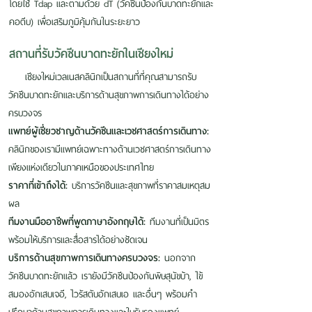
โดยใช้ Tdap และตามด้วย dT (วัคซีนป้องกันบาดทะยักและ
คอตีบ) เพื่อเสริมภูมิคุ้มกันในระยะยาว
สถานที่รับวัคซีนบาดทะยักในเชียงใหม่
เชียงใหม่เวลเนสคลินิกเป็นสถานที่ที่คุณสามารถรับ
วัคซีนบาดทะยักและบริการด้านสุขภาพการเดินทางได้อย่าง
ครบวงจร
แพทย์ผู้เชี่ยวชาญด้านวัคซีนและเวชศาสตร์การเดินทาง:
คลินิกของเรามีแพทย์เฉพาะทางด้านเวชศาสตร์การเดินทาง
เพียงแห่งเดียวในภาคเหนือของประเทศไทย
ราคาที่เข้าถึงได้:
บริการวัคซีนและสุขภาพที่ราคาสมเหตุสม
ผล
ทีมงานมืออาชีพที่พูดภาษาอังกฤษได้:
ทีมงานที่เป็นมิตร
พร้อมให้บริการและสื่อสารได้อย่างชัดเจน
บริการด้านสุขภาพการเดินทางครบวงจร:
นอกจาก
วัคซีนบาดทะยักแล้ว เรายังมีวัคซีนป้องกันพิษสุนัขบ้า, ไข้
สมองอักเสบเจอี, ไวรัสตับอักเสบเอ และอื่นๆ พร้อมคำ